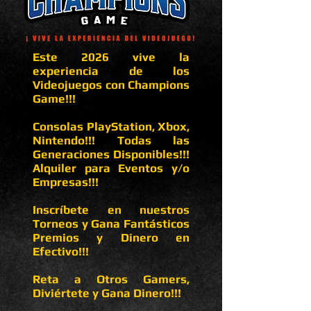
Este 2026 vive la
experiencia de los
Videojuegos con Champions
Game!!!
Consolas PlayStation, Xbox,
Nintendo!!! Todas las
Generaciones Disponibles!!!
Alquiler para Eventos y/o
Empresas!!!
Inscríbete en nuestros
Torneos y Gana Fantásticos
Premios y Dinero en
Efectivo!!!
Reta a Otros Gamers,
Diviértete y Gana Dinero!!!