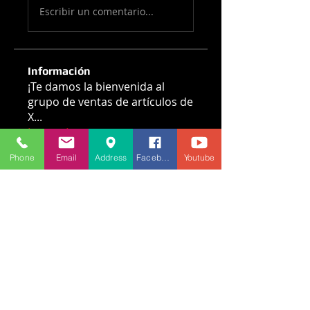
Escribir un comentario...
Información
¡Te damos la bienvenida al
grupo de ventas de artículos de
X
...
Leer más
Phone
Email
Address
Facebook
Youtube
Miembros
jhonhern27
Seguir
jhonhern27
Champions Game
Seguir
Ver todos los miembros (2)