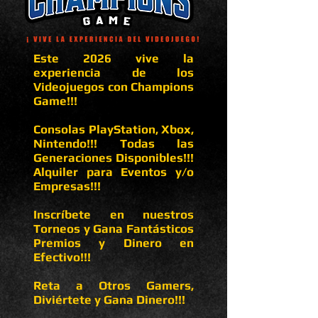
Este 2026 vive la
experiencia de los
Videojuegos con Champions
Game!!!
Consolas PlayStation, Xbox,
Nintendo!!! Todas las
Generaciones Disponibles!!!
Alquiler para Eventos y/o
Empresas!!!
Inscríbete en nuestros
Torneos y Gana Fantásticos
Premios y Dinero en
Efectivo!!!
Reta a Otros Gamers,
Diviértete y Gana Dinero!!!