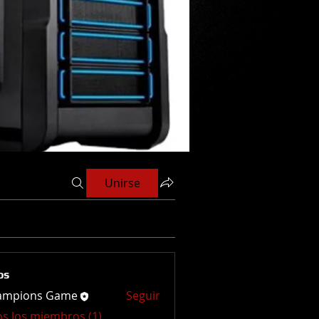
Unirse
os
ampions Game
Seguir
os los miembros (1)